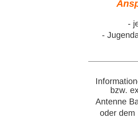
Ansp
- 
- Jugend
__________
Information
bzw. ex
Antenne Ba
oder dem 