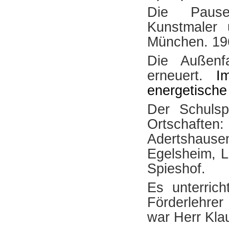
Die Pausen
Kunstmaler 
München. 19
Die Außen
erneuert.
I
energetisch
Der Schulsp
Ortschafte
Adertshau
Egelsheim, L
Spieshof.
Es unterrich
Förderlehrer
war Herr Kla