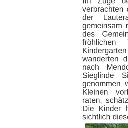
Im Zuge de
verbrachten 
der Lauter
gemeinsam m
des Gemeind
fröhliche
Kindergarte
wanderten d
nach Mendo
Sieglinde 
genommen wu
Kleinen vor
raten, schät
Die Kinder 
sichtlich die