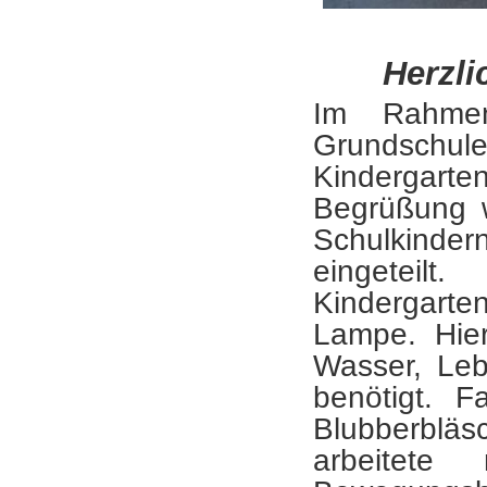
Herzli
Im Rahmen
Grundschu
Kindergarte
Begrüßung w
Schulkinde
eingeteil
Kindergart
Lampe. Hier
Wasser, Leb
benötigt. F
Blubberbläs
arbeitet