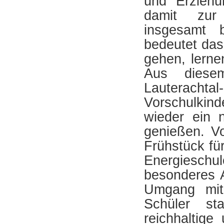
und Erziehu
damit zur 
insgesamt 
bedeutet das
gehen, lerne
Aus diese
Lauteracht
Vorschulkind
wieder ein 
genießen. V
Frühstück für
Energieschu
besonderes 
Umgang mit
Schüler st
reichhaltige