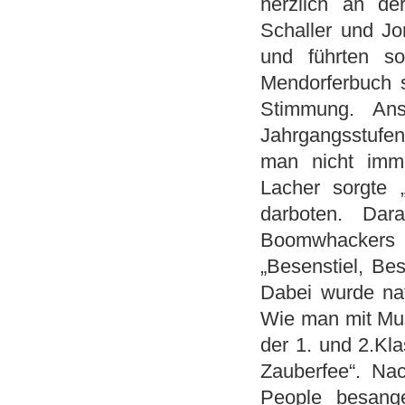
herzlich an d
Schaller und Jo
und führten s
Mendorferbuch s
Stimmung. Ans
Jahrgangsstufen
man nicht imm
Lacher sorgte 
darboten. Dar
Boomwhackers 
„Besenstiel, Be
Dabei wurde nat
Wie man mit Mus
der 1. und 2.Kla
Zauberfee“. Na
People besang