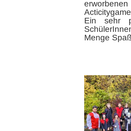
erworbenen
Acticitygame 
Ein sehr p
SchülerInne
Menge Spaß 