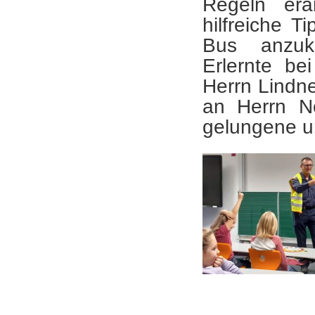
Regeln erar
hilfreiche 
Bus anzu
Erlernte be
Herrn Lindn
an Herrn N
gelungene u